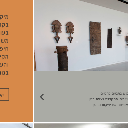
מיקר
בקנה
בעוב
משפ
חיפו
הקיי
והע
בגוו
מוש במבנים פרטיים
קר
 רטובים. מתקבלת רצפת בטון
פיינות את יציקות הבטון