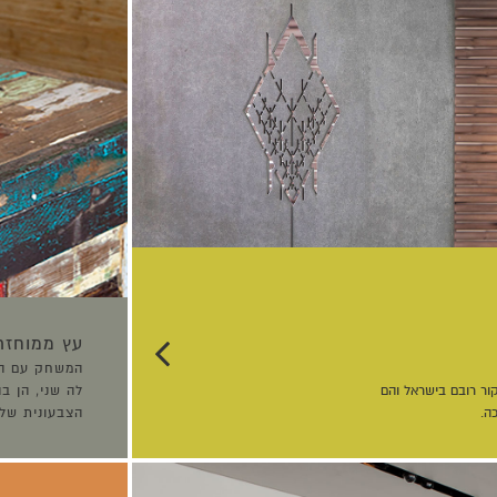
עץ ממוחזר
המשחק עם הע
ור רובם בישראל והם
לה שני, הן 
הצבעונית של