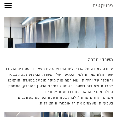
פרויקטים
עמוד הבית
אודות
משרדי חברה
בטונדה
עבודה צמודה של אדריכלית הפרויקט עם מעצבת הסטודיו, הולידו
קירות / לוחות
שפה תלת ממדית לקיר הכניסה של המשרד. הביצוע נעשה בבניה
ריצוף / מדרגות
והתקנה של יחידות MDF המחופות מיקרוטופינג בטונדה והותאמו
חדרי רחצה מעוצבים
לתכנית ולמידות בשטח. השימוש בחיפוי הבטון המוחלק, המשחק
משטחי בטון למטבח
התלת ממדי והתאורה חיברו חזות ייחודית.
מטבח חוץ
משחק הגוונים שחור / לבן / בטון ורצפת הפרקט משתלבים
בטבעיות ומעצמים את הגיאומטריות הצורנית.
שיקום בטון
דלפקים / ברים