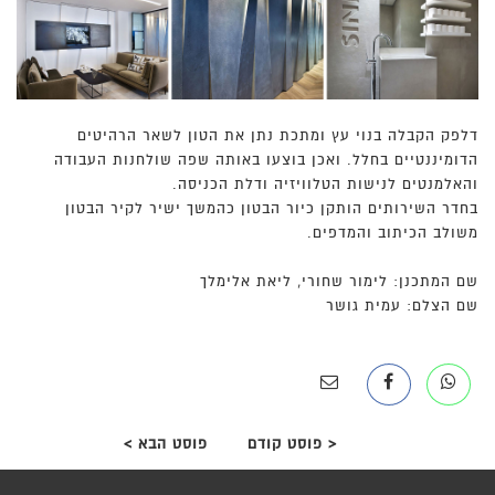
רהיטים ומוצרים מיוחדים
דוגמאות
פרויקטים
רשימת פרויקטים
דפי מוצר להורדה
דלפק הקבלה בנוי עץ ומתכת נתן את הטון לשאר הרהיטים
צור קשר
הדומיננטיים בחלל. ואכן בוצעו באותה שפה שולחנות העבודה
והאלמנטים לנישות הטלוויזיה ודלת הכניסה.
בחדר השירותים הותקן כיור הבטון כהמשך ישיר לקיר הבטון
משולב הכיתוב והמדפים.
שם המתכנן: לימור שחורי, ליאת אלימלך
שם הצלם: עמית גושר
< פוסט קודם
פוסט הבא >